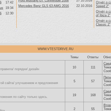
Ford Mustang GT Convertible 2006
27.10.2016
6
17:42
Отчёт о с
Mercedes Benz GLS 63 AMG 2016
22.10.2016
Speed 2"
us
19:34
Отчёт о с
6
12:30
of Ibiza 2"
Отчёт о с
Classic 2"
WWW.VTESTDRIVE.RU
Темы
Ответы
Обно
Сред
10
111
Тем
правила/ порядки/ дизайн
Сооб
Пятн
5
57
Тем
той сайта/ улучшением и предложения
Сооб
Сред
19
168
Тем
ожения по сайту только здесь.
Сооб
Втор
2
55
Тем
йта