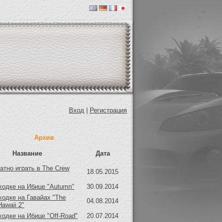
Вход
|
Регистрация
Архив
Название
Дата
атно играть в The Crew
18.05.2015
ходке на Ибице "Autumn"
30.09.2014
ходке на Гавайах "The
04.08.2014
Hawaii 2"
ходке на Ибице "Off-Road"
20.07.2014