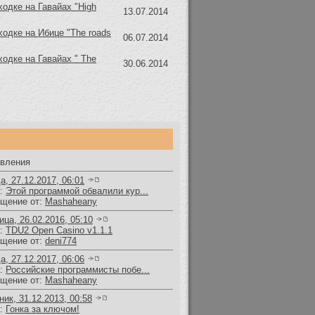
ходке на Гавайах "High
13.07.2014
ходке на Ибице "The roads
06.07.2014
ходке на Гавайах " The
30.06.2014
вления
а, 27.12.2017, 06:01
а:
Этой программой обвалили кур...
щение от:
Mashaheany
ица, 26.02.2016, 05:10
а:
TDU2 Open Casino v1.1.1
щение от:
deni774
а, 27.12.2017, 06:06
а:
Российские программисты побе...
щение от:
Mashaheany
ник, 31.12.2013, 00:58
а:
Гонка за ключом!