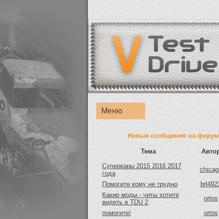
Меню
Новые сообщения на форум
Тема
Авто
Суперкары 2015 2016 2017
chicag
года
Помогите кому не трудно
brl492
Какие моды - читы хотите
ortos
видеть в TDU 2
помогите!
ortos