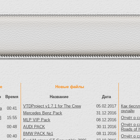
е
Новые файлы
р
Время
Название
Дата
VTDProject v1.7.1 for The Crew
05.02.2017
Как беспл
a
00:41
онлайн
Mercedes Benz Pack
31.12.2016
3
15:55
Отчёт о с
MLP VIP Pack
08.12.2016
Отчёт о с
00:48
AUDI PACK
30.11.2016
Roads of 
BMW PACK №1
08.11.2016
00:40
Отчёт о с