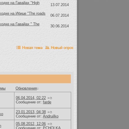
ходке на Гавайах "High
13.07.2014
ходке на Ибице "The roads
06.07.2014
ходке на Гавайах " The
30.06.2014
емы
Обновления
↓
06.04.2014, 02:22
Сообщение от:
farde
23.01.2013, 04:38
ko
Сообщение от:
Andruilko
05.08.2012, 12:06
n
Сообщение от:
PCHOLKA