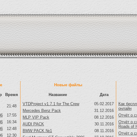
е
Новые файлы
р
Время
Название
Дата
VTDProject v1.7.1 for The Crew
05.02.2017
Как беспл
21:48
онлайн
Mercedes Benz Pack
31.12.2016
86
17:55
Отчёт о с
MLP VIP Pack
08.12.2016
86
16:34
Отчёт о с
AUDI PACK
30.11.2016
Roads of 
86
12:48
BMW PACK №1
08.11.2016
Отчёт о с
86
12:30