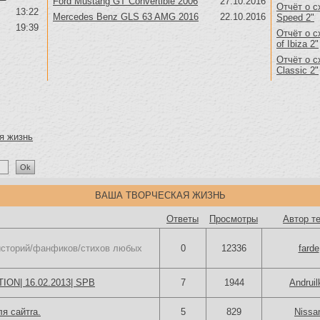
Ford Mustang GT Convertible 2006
27.10.2016
Отчёт о с
13:22
Mercedes Benz GLS 63 AMG 2016
22.10.2016
Speed 2"
19:39
Отчёт о с
of Ibiza 2"
Отчёт о с
Classic 2"
я жизнь
ВАША ТВОРЧЕСКАЯ ЖИЗНЬ
Ответы
Просмотры
Автор т
историй/фанфиков/стихов любых
0
12336
farde
ON| 16.02.2013| SPB
7
1944
Andruil
я сайтrа.
5
829
Nissa