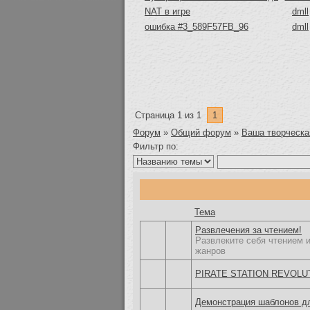
NAT в игре
dmll
ошибка #3_589F57FB_96
dmll
Страница
1
из
1
1
Форум
»
Общий форум
»
Ваша творческа
Фильтр по:
Тема
Развлечения за чтением!
Развлеките себя чтением 
жанров
PIRATE STATION REVOLUTI
Демонстрация шаблонов дл