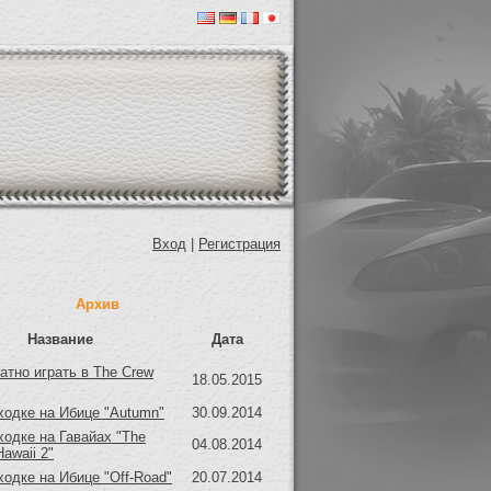
Вход
|
Регистрация
Архив
Название
Дата
атно играть в The Crew
18.05.2015
ходке на Ибице "Autumn"
30.09.2014
ходке на Гавайах "The
04.08.2014
Hawaii 2"
ходке на Ибице "Off-Road"
20.07.2014