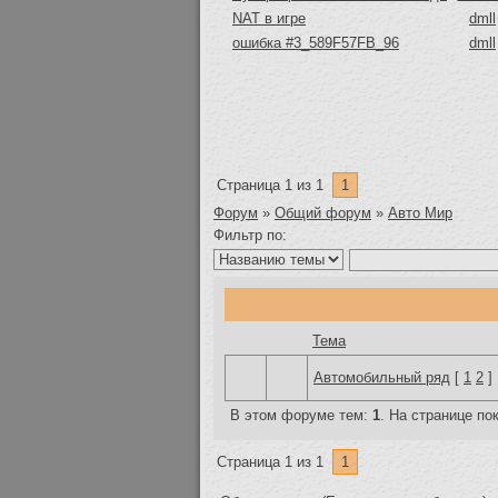
NAT в игре
dmll
ошибка #3_589F57FB_96
dmll
Страница
1
из
1
1
Форум
»
Общий форум
»
Авто Мир
Фильтр по:
Тема
Автомобильный ряд
[
1
2
]
В этом форуме тем:
1
. На странице по
Страница
1
из
1
1