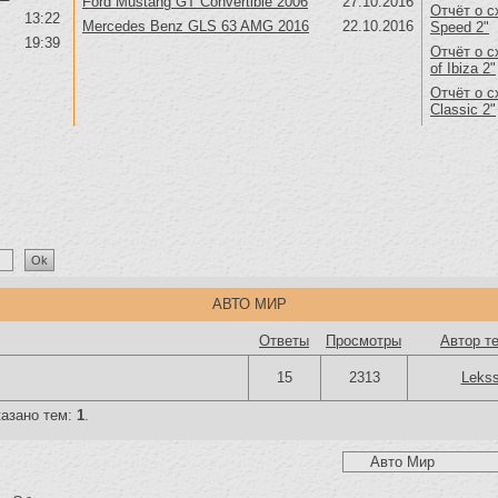
Ford Mustang GT Convertible 2006
27.10.2016
Отчёт о с
13:22
Mercedes Benz GLS 63 AMG 2016
22.10.2016
Speed 2"
19:39
Отчёт о с
of Ibiza 2"
Отчёт о с
Classic 2"
АВТО МИР
Ответы
Просмотры
Автор т
15
2313
Leks
казано тем:
1
.