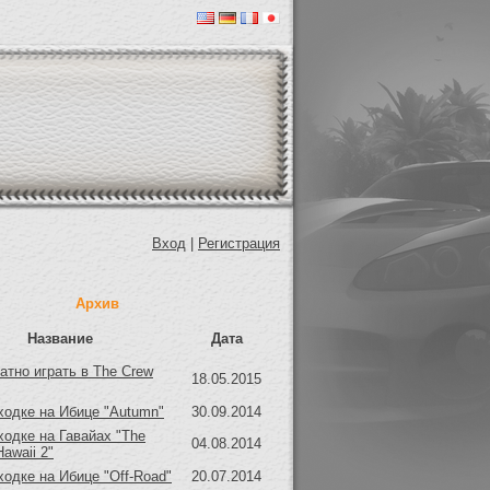
Вход
|
Регистрация
Архив
Название
Дата
атно играть в The Crew
18.05.2015
ходке на Ибице "Autumn"
30.09.2014
ходке на Гавайах "The
04.08.2014
Hawaii 2"
ходке на Ибице "Off-Road"
20.07.2014