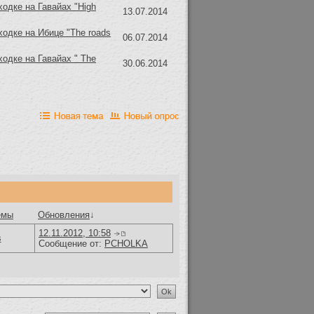
ходке на Гавайах "High
13.07.2014
ходке на Ибице "The roads
06.07.2014
ходке на Гавайах " The
30.06.2014
емы
Обновления
↓
12.11.2012, 10:58
s
Сообщение от:
PCHOLKA