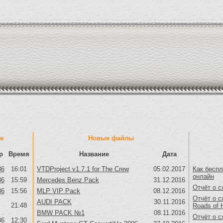
е
Новые файлы
р
Время
Название
Дата
86
16:01
VTDProject v1.7.1 for The Crew
05.02.2017
Как беспл
онлайн
86
15:59
Mercedes Benz Pack
31.12.2016
Отчёт о с
86
15:56
MLP VIP Pack
08.12.2016
Отчёт о с
AUDI PACK
30.11.2016
21:48
Roads of 
BMW PACK №1
08.11.2016
Отчёт о с
86
12:30