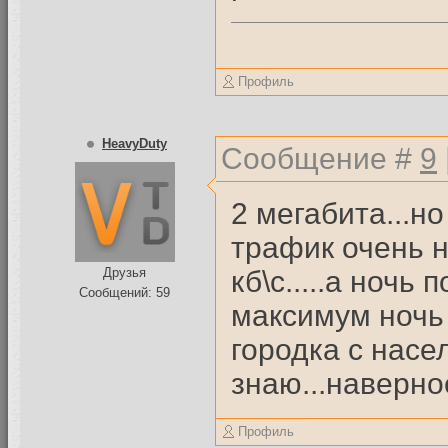
Профиль
HeavyDuty
Сообщение #
9
2 мегабита...н
трафик очень н
кб\с.....а ночь
Друзья
Сообщений: 59
максимум ночь 
городка с насел
знаю...наверн
Профиль