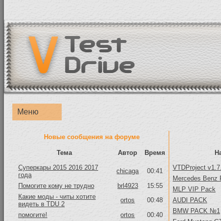
Меню
Новые сообщения на форуме
Тема
Автор
Время
Н
Суперкары 2015 2016 2017
VTDProject v1.7
chicaga
00:41
года
Mercedes Benz 
Помогите кому не трудно
brl4923
15:55
MLP VIP Pack
Какие моды - читы хотите
ortos
00:48
AUDI PACK
видеть в TDU 2
BMW PACK №1
помогите!
ortos
00:40