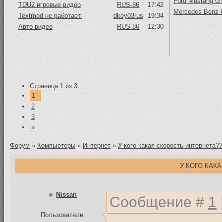
Ford Mustang GT
TDU2 игровые видео
RUS-86
17:42
Mercedes Benz
Textmod не работает.
dkey03rus
19:34
Авто видео
RUS-86
12:30
Страница
1
из
3
1
2
3
»
Форум
»
Компьютеры
»
Интернет
»
У кого какая скорость интернета?
У КОГО КАК
Nissan
Сообщение #
1
Пользователи