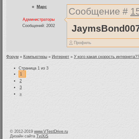
Mapc
Сообщение #
1
Администраторы
JaymsBond00
Сообщений: 2002
Профиль
Форум
»
Компьютеры
»
Интернет
»
У кого какая скорость интернета?
Страница
1
из
3
1
2
3
»
© 2012-2019
www.VTestDrive.ru
Дизайн сайта
TviXiS