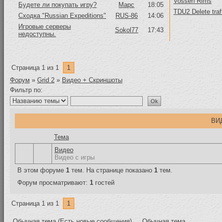
Vossen Rims
Будете ли покупать игру?
Mapc
18:05
TDU2 Delete traf
Сходка "Russian Expeditions"
RUS-86
14:06
Игровые серверы
Sokol77
17:43
недоступны.
Страница
1
из
1
1
Форум
»
Grid 2
»
Видео + Скриншоты
Фильтр по:
ВИ
Тема
Видео
Видео с игры
В этом форуме
1
тем. На странице показано
1
тем.
Форум просматривают:
1
гостей
Страница
1
из
1
1
Обычная тема (Есть новые сообщения)
Обычная тема