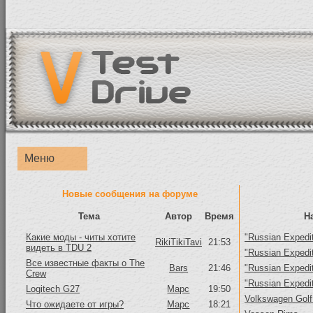
Меню
Новые сообщения на форуме
Тема
Автор
Время
Н
Какие моды - читы хотите
"Russian Expedit
RikiTikiTavi
21:53
видеть в TDU 2
"Russian Expedit
Все известные факты о The
Bars
21:46
"Russian Expedit
Crew
"Russian Expedit
Logitech G27
Mapc
19:50
Volkswagen Golf
Что ожидаете от игры?
Mapc
18:21