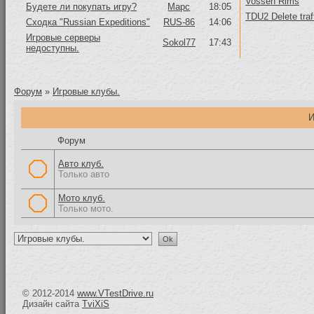
Vossen Rims
Будете ли покупать игру?
Mapc
18:05
TDU2 Delete traf
Сходка "Russian Expeditions"
RUS-86
14:06
Игровые серверы
Sokol77
17:43
недоступны.
Форум
»
Игровые клубы.
Форум
Авто клуб.
Только авто
Мото клуб.
Только мото.
© 2012-2014
www.VTestDrive.ru
Дизайн сайта
TviXiS