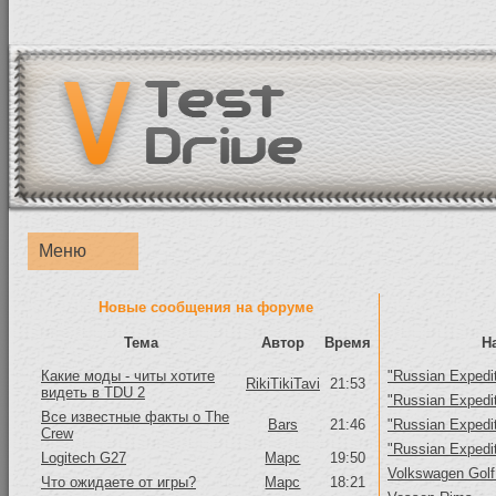
Меню
Новые сообщения на форуме
Тема
Автор
Время
Н
Какие моды - читы хотите
"Russian Expedit
RikiTikiTavi
21:53
видеть в TDU 2
"Russian Expedit
Все известные факты о The
Bars
21:46
"Russian Expedit
Crew
"Russian Expedit
Logitech G27
Mapc
19:50
Volkswagen Golf
Что ожидаете от игры?
Mapc
18:21