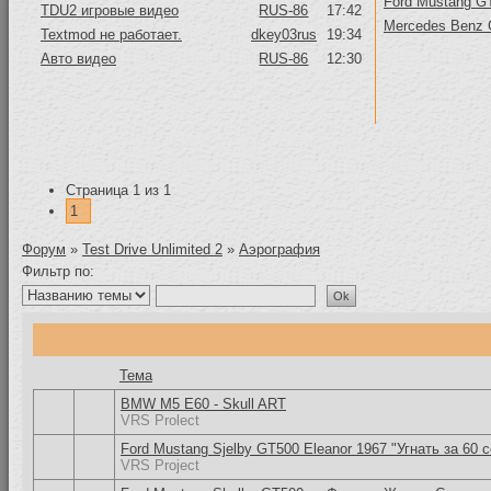
Ford Mustang GT
TDU2 игровые видео
RUS-86
17:42
Mercedes Benz
Textmod не работает.
dkey03rus
19:34
Авто видео
RUS-86
12:30
Страница
1
из
1
1
Форум
»
Test Drive Unlimited 2
»
Аэрография
Фильтр по:
Тема
BMW M5 E60 - Skull ART
VRS Prolect
Ford Mustang Sjelby GT500 Eleanor 1967 "Угнать за 60 
VRS Project