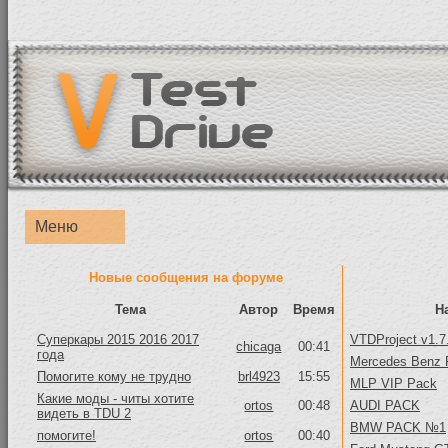
Меню
Новые сообщения на форуме
Тема
Автор
Время
Н
Суперкары 2015 2016 2017
VTDProject v1.7
chicaga
00:41
года
Mercedes Benz 
Помогите кому не трудно
brl4923
15:55
MLP VIP Pack
Какие моды - читы хотите
ortos
00:48
AUDI PACK
видеть в TDU 2
BMW PACK №1
помогите!
ortos
00:40