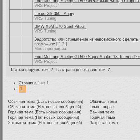
Ford Mustang Shelby GT500 из Фильма Жажда Скорост
VRS Project
Lexus GS 350 - Angry
VRS Tuning
BMW X5M E70 Steel Pitbull
VRS Tuning
Задротство или стремление из невозможного сделать
возможное
[
1
2
]
Моя аэрография
Ford Mustang Shelby GT500 Super Snake '13: Inferno D
VRS Project
В этом форуме тем:
7
. На странице показано тем:
7
.
Страница
1
из
1
1
Обычная тема (Есть новые сообщения)
Обычная тема
Обычная тема (Нет новых сообщений)
Тема - опрос
Горячая тема (Есть новые сообщения)
Важная тема
Горячая тема (Нет новых сообщений)
Горячая тема
Закрытая тема (Нет новых сообщений)
Закрытая тема