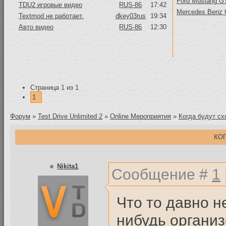
Ford Mustang GT
TDU2 игровые видео
RUS-86
17:42
Mercedes Benz
Textmod не работает.
dkey03rus
19:34
Авто видео
RUS-86
12:30
Страница
1
из
1
1
Форум
»
Test Drive Unlimited 2
»
Online Мероприятия
»
Когда будут сх
КО
Nikita1
Сообщение #
1
Что то давно н
нибудь организ