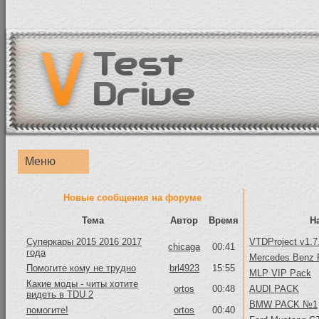
Меню
Новые сообщения на форуме
Тема
Автор
Время
Н
Суперкары 2015 2016 2017
VTDProject v1.7
chicaga
00:41
года
Mercedes Benz 
Помогите кому не трудно
brl4923
15:55
MLP VIP Pack
Какие моды - читы хотите
ortos
00:48
AUDI PACK
видеть в TDU 2
BMW PACK №1
помогите!
ortos
00:40