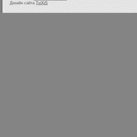
Дизайн сайта
TviXiS