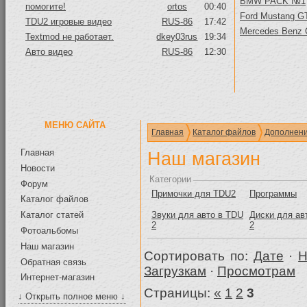
BMW PACK №1
помогите!
ortos
00:40
Ford Mustang GT
TDU2 игровые видео
RUS-86
17:42
Mercedes Benz
Textmod не работает.
dkey03rus
19:34
Авто видео
RUS-86
12:30
МЕНЮ САЙТА
Главная
Каталог файлов
Дополнени
Главная
Наш магазин
Новости
Категории
Форум
Примочки для TDU2
Программы
Каталог файлов
Звуки для авто в TDU
Диски для ав
Каталог статей
2
2
Фотоальбомы
Наш магазин
Сортировать по:
Дате
·
Н
Обратная связь
Загрузкам
·
Просмотрам
Интернет-магазин
Страницы:
«
1
2
3
↓ Открыть полное меню ↓