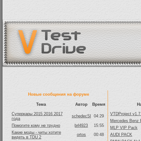
Новые сообщения на форуме
Тема
Автор
Время
Н
Суперкары 2015 2016 2017
VTDProject v1.7
schedecSl
04:29
года
Mercedes Benz 
Помогите кому не трудно
brl4923
15:55
MLP VIP Pack
Какие моды - читы хотите
ortos
00:48
AUDI PACK
видеть в TDU 2