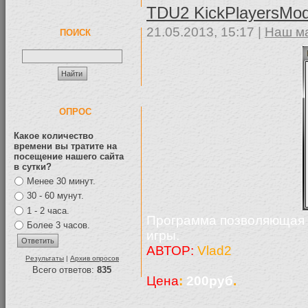
TDU2 KickPlayersMo
21.05.2013, 15:17 |
Наш м
ПОИСК
ОПРОС
Какое количество
времени вы тратите на
посещение нашего сайта
в сутки?
Менее 30 минут.
30 - 60 мунут.
1 - 2 часа.
Программа позволяющая о
Более 3 часов.
игры.
АВТОР:
Vlad2
Результаты
|
Архив опросов
Всего ответов:
835
Цена
:
200руб
.