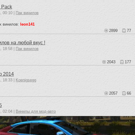
 Pack
, 00:10 |
Пак винилов
х винилов:
leon141
2899
77
илов на любой вкус !
, 18:58 |
Пак винилов
2043
177
p 2014
, 18:33 |
Koenigsegg
2057
66
5
, 02:04 |
Винилы для мод-авто