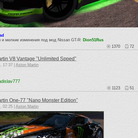
ad
 и мелкие изменения под мод Nissan GT-R:
Dion51Rus
1370
72
rtin V8 Vantage "Unlimited Spped"
, 17:37 |
Aston Martin
adislav777
1123
51
rtin One-77 "Nano Monster Edition"
, 02:25 |
Aston Martin