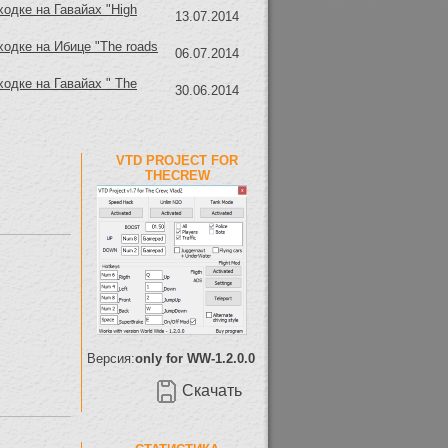
ходке на Гавайах "High
13.07.2014
ходке на Ибице "The roads
06.07.2014
ходке на Гавайах " The
30.06.2014
VTD PROJECT FOR
THECREW
Версия:
only for WW-1.2.0.0
Скачать