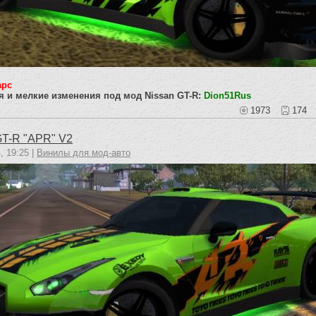
apc
я и мелкие изменения под мод Nissan GT-R:
Dion51Rus
1973
174
GT-R "APR" V2
, 19:25 |
Винилы для мод-авто