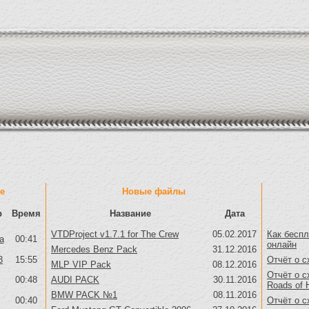
е
Новые файлы
р
Время
Название
Дата
VTDProject v1.7.1 for The Crew
05.02.2017
Как беспл
a
00:41
онлайн
Mercedes Benz Pack
31.12.2016
3
15:55
Отчёт о с
MLP VIP Pack
08.12.2016
Отчёт о с
00:48
AUDI PACK
30.11.2016
Roads of 
BMW PACK №1
08.11.2016
00:40
Отчёт о с