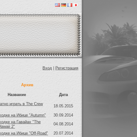
Вход
|
Регистрация
Архив
Название
Дата
атно играть в The Crew
18.05.2015
ходке на Ибице "Autumn"
30.09.2014
ходке на Гавайах "The
04.08.2014
Hawaii 2"
ходке на Ибице "Off-Road"
20.07.2014