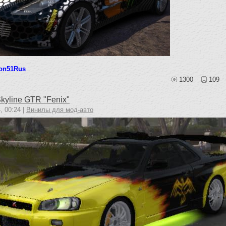
on51Rus
1300
109
kyline GTR "Fenix"
, 00:24 |
Винилы для мод-авто