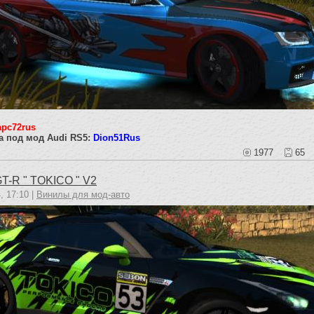
pc72rus
а под мод Audi RS5:
Dion51Rus
1977
65
GT-R " TOKICO " V2
, 17:10 |
Винилы для мод-авто