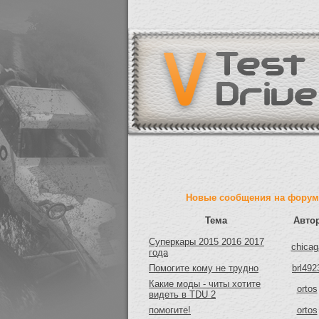
Новые сообщения на форум
Тема
Авто
Суперкары 2015 2016 2017
chicag
года
Помогите кому не трудно
brl492
Какие моды - читы хотите
ortos
видеть в TDU 2
помогите!
ortos