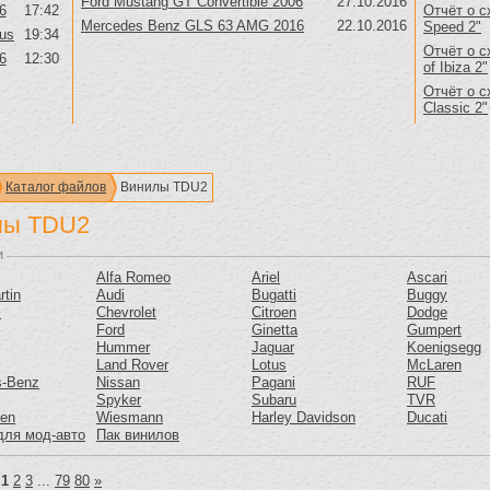
Ford Mustang GT Convertible 2006
27.10.2016
6
17:42
Отчёт о с
Mercedes Benz GLS 63 AMG 2016
22.10.2016
Speed 2"
us
19:34
Отчёт о с
6
12:30
of Ibiza 2"
Отчёт о с
Classic 2"
Каталог файлов
Винилы TDU2
лы TDU2
и
Alfa Romeo
Ariel
Ascari
rtin
Audi
Bugatti
Buggy
m
Chevrolet
Citroen
Dodge
Ford
Ginetta
Gumpert
Hummer
Jaguar
Koenigsegg
Land Rover
Lotus
McLaren
s-Benz
Nissan
Pagani
RUF
Spyker
Subaru
TVR
gen
Wiesmann
Harley Davidson
Ducati
для мод-авто
Пак винилов
:
1
2
3
...
79
80
»