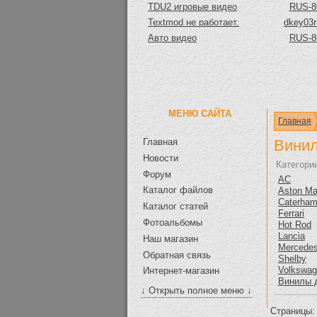
TDU2 игровые видео
RUS-8
Textmod не работает.
dkey03r
Авто видео
RUS-8
МЕНЮ САЙТА
Главная
Главная
Вини
Новости
Категори
Форум
AC
Каталог файлов
Aston Ma
Caterha
Каталог статей
Ferrari
Фотоальбомы
Hot Rod
Lancia
Наш магазин
Mercede
Обратная связь
Shelby
Volkswa
Интернет-магазин
Винилы 
↓ Открыть полное меню ↓
Страницы