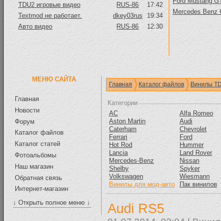
Ford Mustang GT
TDU2 игровые видео
RUS-86
17:42
Mercedes Benz
Textmod не работает.
dkey03rus
19:34
Авто видео
RUS-86
12:30
МЕНЮ САЙТА
Главная
Каталог файлов
Винилы T
Главная
Категории
Новости
AC
Alfa Romeo
Aston Martin
Audi
Форум
Caterham
Chevrolet
Каталог файлов
Ferrari
Ford
Каталог статей
Hot Rod
Hummer
Lancia
Land Rover
Фотоальбомы
Mercedes-Benz
Nissan
Наш магазин
Shelby
Spyker
Volkswagen
Wiesmann
Обратная связь
Винилы для мод-авто
Пак винилов
Интернет-магазин
↓ Открыть полное меню ↓
Audi RS5