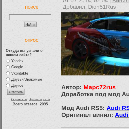
01.07.2014, 02:04 |
Винил
Добавил:
Dion51Rus
ПОИСК
ОПРОС
Откуда вы узнали о
нашем сайте?
Yandex
Google
Vkontakte
Друзья/Знакомые
Другое
Автор:
Mapc72rus
Доработка под мод Au
Результаты
|
Архив опросов
Всего ответов:
2095
Мод Audi RS5:
Audi RS
Оригинал винил:
Audi