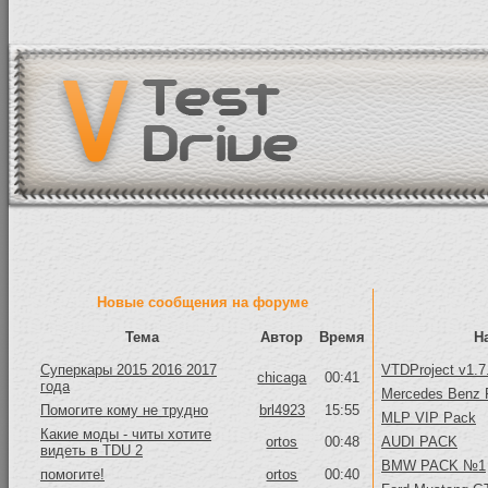
Новые сообщения на форуме
Тема
Автор
Время
Н
Суперкары 2015 2016 2017
VTDProject v1.7
chicaga
00:41
года
Mercedes Benz 
Помогите кому не трудно
brl4923
15:55
MLP VIP Pack
Какие моды - читы хотите
ortos
00:48
AUDI PACK
видеть в TDU 2
BMW PACK №1
помогите!
ortos
00:40