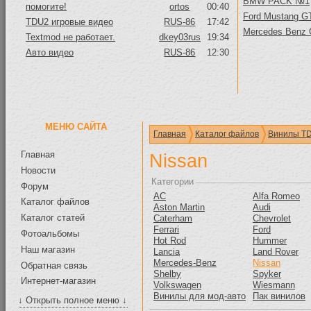
BMW PACK №1
помогите!
ortos
00:40
Ford Mustang GT
TDU2 игровые видео
RUS-86
17:42
Mercedes Benz
Textmod не работает.
dkey03rus
19:34
Авто видео
RUS-86
12:30
МЕНЮ САЙТА
Главная
Каталог файлов
Винилы T
Главная
Nissan
Новости
Категории
Форум
AC
Alfa Romeo
Каталог файлов
Aston Martin
Audi
Каталог статей
Caterham
Chevrolet
Ferrari
Ford
Фотоальбомы
Hot Rod
Hummer
Наш магазин
Lancia
Land Rover
Mercedes-Benz
Nissan
Обратная связь
Shelby
Spyker
Интернет-магазин
Volkswagen
Wiesmann
Винилы для мод-авто
Пак винилов
↓ Открыть полное меню ↓