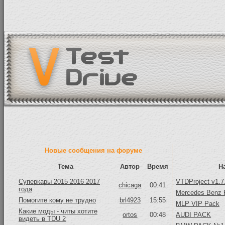
Новые сообщения на форуме
Тема
Автор
Время
Н
Суперкары 2015 2016 2017
VTDProject v1.7
chicaga
00:41
года
Mercedes Benz 
Помогите кому не трудно
brl4923
15:55
MLP VIP Pack
Какие моды - читы хотите
ortos
00:48
AUDI PACK
видеть в TDU 2