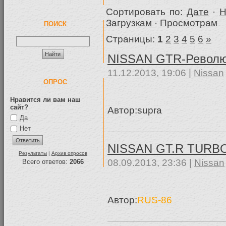
Сортировать по:
Дате
·
Н
Загрузкам
·
Просмотрам
ПОИСК
Страницы:
1
2
3
4
5
6
»
NISSAN GTR-Револ
11.12.2013, 19:06 |
Nissan
ОПРОС
Нравится ли вам наш
сайт?
Автор:supra
Да
Нет
NISSAN GT.R TURB
Результаты
|
Архив опросов
08.09.2013, 23:36 |
Nissan
Всего ответов:
2066
Aвтор:
RUS-86