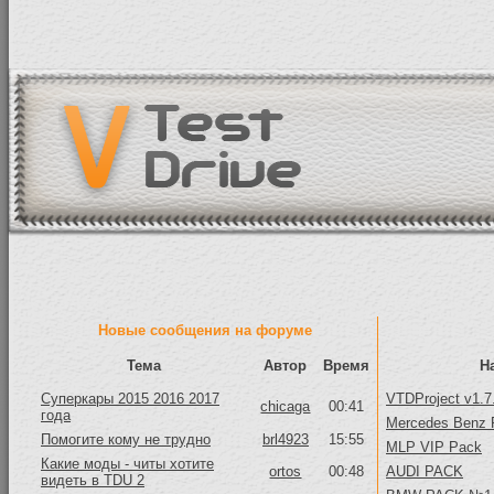
Новые сообщения на форуме
Тема
Автор
Время
Н
Суперкары 2015 2016 2017
VTDProject v1.7
chicaga
00:41
года
Mercedes Benz 
Помогите кому не трудно
brl4923
15:55
MLP VIP Pack
Какие моды - читы хотите
ortos
00:48
AUDI PACK
видеть в TDU 2