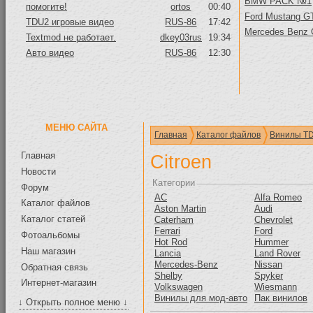
BMW PACK №1
помогите!
ortos
00:40
Ford Mustang GT
TDU2 игровые видео
RUS-86
17:42
Mercedes Benz
Textmod не работает.
dkey03rus
19:34
Авто видео
RUS-86
12:30
МЕНЮ САЙТА
Главная
Каталог файлов
Винилы T
Главная
Citroen
Новости
Категории
Форум
AC
Alfa Romeo
Каталог файлов
Aston Martin
Audi
Каталог статей
Caterham
Chevrolet
Ferrari
Ford
Фотоальбомы
Hot Rod
Hummer
Наш магазин
Lancia
Land Rover
Mercedes-Benz
Nissan
Обратная связь
Shelby
Spyker
Интернет-магазин
Volkswagen
Wiesmann
Винилы для мод-авто
Пак винилов
↓ Открыть полное меню ↓