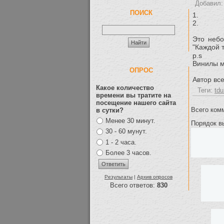
Добавил
ПОИСК
1.
2.
Это небо
"Каждой 
p.s
Винилы м
ОПРОС
Автор вс
Какое количество
Теги:
tdu
времени вы тратите на
посещение нашего сайта
Всего ком
в сутки?
Менее 30 минут.
Порядок в
30 - 60 мунут.
1 - 2 часа.
Более 3 часов.
Результаты
|
Архив опросов
Всего ответов:
830