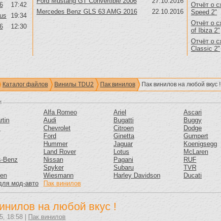
Ford Mustang GT Convertible 2006
27.10.2016
6
17:42
Отчёт о с
Mercedes Benz GLS 63 AMG 2016
22.10.2016
Speed 2"
us
19:34
Отчёт о с
6
12:30
of Ibiza 2"
Отчёт о с
Classic 2"
Каталог файлов
Винилы TDU2
Пак винилов
Пак винилов на любой вкус !
и
Alfa Romeo
Ariel
Ascari
rtin
Audi
Bugatti
Buggy
m
Chevrolet
Citroen
Dodge
Ford
Ginetta
Gumpert
Hummer
Jaguar
Koenigsegg
Land Rover
Lotus
McLaren
s-Benz
Nissan
Pagani
RUF
Spyker
Subaru
TVR
gen
Wiesmann
Harley Davidson
Ducati
для мод-авто
Пак винилов
инилов на любой вкус !
5, 18:58 |
Пак винилов