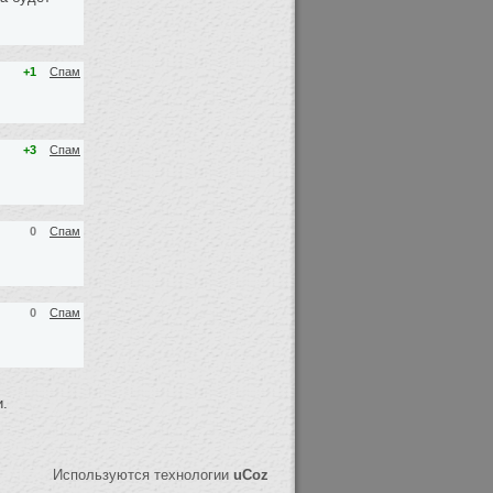
+1
Спам
+3
Спам
0
Спам
0
Спам
.
Используются технологии
uCoz