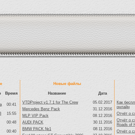
е
Новые файлы
р
Время
Название
Дата
VTDProject v1.7.1 for The Crew
05.02.2017
Как беспл
a
00:41
онлайн
Mercedes Benz Pack
31.12.2016
3
15:55
Отчёт о с
MLP VIP Pack
08.12.2016
Отчёт о с
00:48
AUDI PACK
30.11.2016
Roads of 
BMW PACK №1
08.11.2016
00:40
Отчёт о с