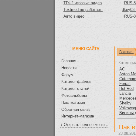
TDU2 игровые видео
RUS-8
Textmod не работает.
dkey03r
Авто видео
RUS-8
МЕНЮ САЙТА
Главная
Главная
Категори
Новости
AC
Aston Ma
Форум
Caterha
Каталог файлов
Ferrari
Hot Rod
Каталог статей
Lancia
Фотоальбомы
Mercede
Наш магазин
Shelby
Volkswa
Обратная связь
Винилы 
Интернет-магазин
↓ Открыть полное меню ↓
Пак в
23.08.201