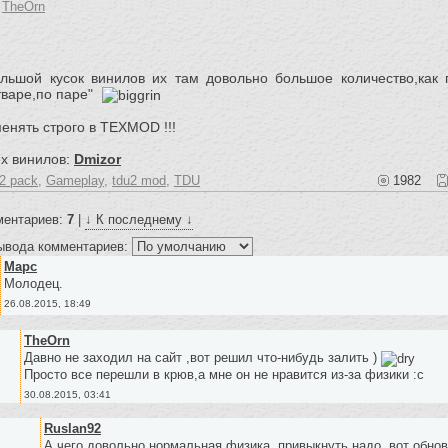
:
TheOrn
льшой кусок винилов их там довольно большое количество,как г
тваре,по паре"
енять строго в TEXMOD !!!
ех винилов:
Dmizor
2 pack
,
Gameplay
,
tdu2 mod
,
TDU
1982
ментариев:
7
|
↓ К последнему ↓
ывода комментариев:
Mapc
Молодец.
26.08.2015, 18:49
TheOrn
Давно не заходил на сайт ,вот решил что-нибудь залить )
Просто все перешли в крюв,а мне он не нравится из-за физики :c
30.08.2015, 03:41
Ruslan92
А чего довольно нормальная физика, привыкнуть надо, вот обнов