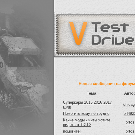
Новые сообщения на форум
Тема
Авто
Суперкары 2015 2016 2017
chicag
года
Помогите кому не трудно
brl492
Какие моды - читы хотите
ortos
видеть в TDU 2
помогите!
ortos