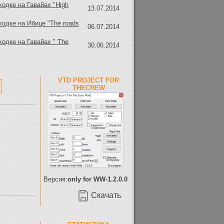
ходке на Гавайах "High
13.07.2014
ходке на Ибице "The roads
06.07.2014
ходке на Гавайах " The
30.06.2014
VTD PROJECT FOR
THECREW
Версия:
only for WW-1.2.0.0
Скачать