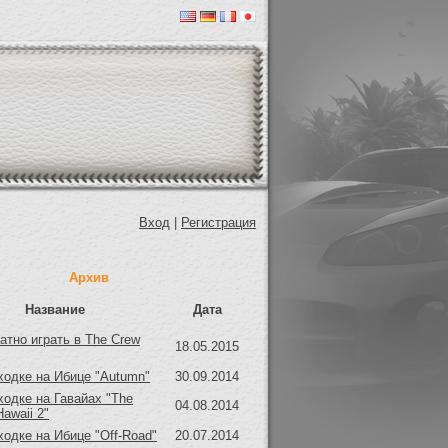
Вход
|
Регистрация
Архив
Название
Дата
атно играть в The Crew
18.05.2015
ходке на Ибице "Autumn"
30.09.2014
ходке на Гавайах "The
04.08.2014
Hawaii 2"
ходке на Ибице "Off-Road"
20.07.2014