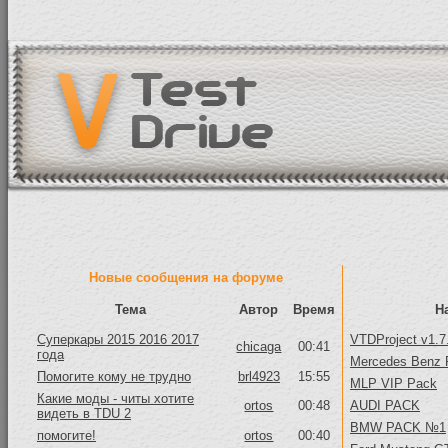
Новые сообщения на форуме
Тема
Автор
Время
Н
Суперкары 2015 2016 2017
VTDProject v1.7
chicaga
00:41
года
Mercedes Benz 
Помогите кому не трудно
brl4923
15:55
MLP VIP Pack
Какие моды - читы хотите
ortos
00:48
AUDI PACK
видеть в TDU 2
BMW PACK №1
помогите!
ortos
00:40