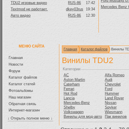
Ford Mustang GT
TDU2 игровые видео
RUS-86
17:42
Mercedes Benz
Textmod не работает.
dkey03rus
19:34
Авто видео
RUS-86
12:30
МЕНЮ САЙТА
Главная
Каталог файлов
Винилы T
Главная
Винилы TDU2
Новости
Категории
Форум
AC
Alfa Romeo
Каталог файлов
Aston Martin
Audi
Каталог статей
Caterham
Chevrolet
Ferrari
Ford
Фотоальбомы
Hot Rod
Hummer
Наш магазин
Lancia
Land Rover
Mercedes-Benz
Nissan
Обратная связь
Shelby
Spyker
Интернет-магазин
Volkswagen
Wiesmann
Винилы для мод-авто
Пак винилов
↓ Открыть полное меню ↓