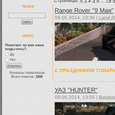
Страницы:
«
1
2
3
4
...
79
ПОИСК
Range Rover "9 Мая"
09.05.2014, 23:36 |
Land R
ОПРОС
Помогают ли вам наши
моды-читы?.
Да
Нет
С ПРАЗДНИКОМ ТОВАРИ
Результаты
|
Архив опросов
Всего ответов:
1808
УАЗ "HUNTER"
09.05.2014, 13:55 |
Винилы