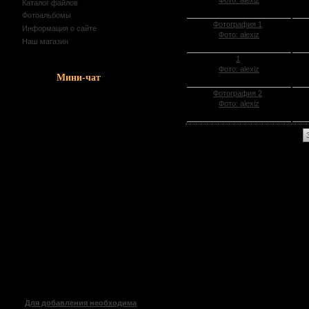
Фото: alexiz
Каталог файлов
Фотоальбомы
Фотография 1
Информация о сайте
Фото: alexiz
Наш магазин
1
Фото: alexiz
Мини-чат
Фотография 2
Фото: alexiz
Для добавления необходима