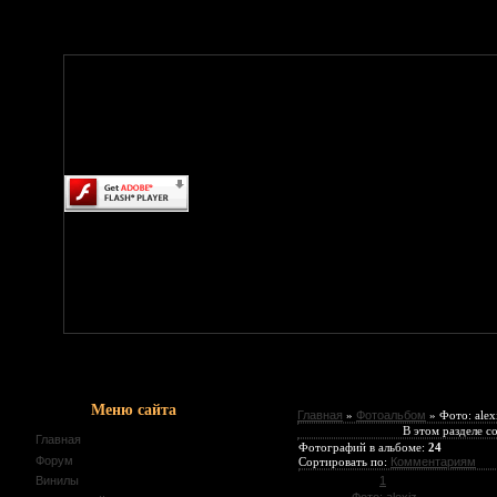
Меню сайта
Главная
»
Фотоальбом
» Фото: alex
В этом разделе 
Главная
Фотографий в альбоме
:
24
Форум
Сортировать по
:
Комментариям
1
Винилы