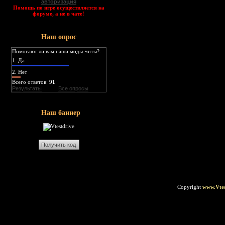
авторизация
Помощь по игре осуществляется на
форуме, а не в чате!
Наш опрос
Помогают ли вам наши моды-читы?.
1.
Да
2.
Нет
Всего ответов:
91
Результаты
Все опросы
Наш баннер
Copyright
www.Vtes