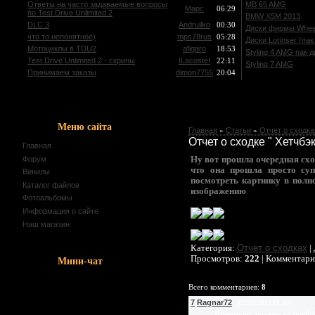
Ответы на часто задаваемые вопросы
MB 65 AMG
Mapc
06:29
по Test Drive Unlimited 2
BMW X5M 2013
DLC 3
Andruilko
00:30
Диски фирмы Whee
что то непонятное)
mps78rus
05:28
Диски Lorinser (пак
Мотоциклы в TDU2
afigaro
18:53
Styling 4 AMG пак 
Test Drive Unlimited 2 - скрины
ILacosteI
22:11
Styling 7 AMG
Принимаем заказы
dimon7755
20:04
Меню сайта
Главная
»
Статьи
»
Отчет о сходка
Отчет о сходке " Хетчбэк
Главная
Форум
Ну вот прошла очередная схо
что она прошла просто суп
Винилы
посмотреть картинку в полно
Каталог файлов
изображению
Фотоальбомы
Информация о сайте
Наш магазин
Отчет о сходках
Категория
:
|
Просмотров
:
222
|
Комментари
Мини-чат
Всего комментариев
:
8
7
Ragnar72
(23.01.2013 19:45)
Интересно, почему на моей А