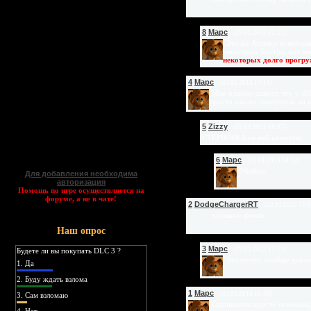
8
Mapc
(23.01.2013 21:12)
Это же Атари,у некоторы
некоторых быстро, вот как
некоторых долго прогру
4
Mapc
(23.01.2013 17:14)
Мне одному кажетс что у Alfa
просто класно смотрится, да 
5
Zizzy
(23.01.2013 18:07)
CTEPBO4KA на ней катается)
6
Mapc
(23.01.2013 18:32)
Убойно
Для добавления необходима
авторизация
Помощь по игре осуществляется на
форуме, а не в чате!
2
DodgeChargerRT
(23.01.2013 17:0
хорошие фотки
Наш опрос
3
Mapc
(23.01.2013 17:11)
Будете ли вы покупать DLC 3 ?
Это точно, вообще удач
1.
Да
2.
Буду ждать взлома
1
Mapc
(23.01.2013 16:48)
3.
Сам взломаю
Скриншоты просто огоооонь