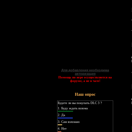
Для добавления необходима
авторизация
Помощь по игре осуществляется на
форуме, а не в чате!
Наш опрос
Будете ли вы покупать DLC 3 ?
1.
Буду ждать взлома
2.
Да
3.
Сам взломаю
4.
Нет