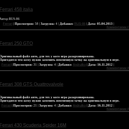
Ferrari 458 italia
Aвтор:RUS-86
Ferrari
|
Просмотров:
58 |
Загрузок:
4 |
Добавил:
RUS-86
|
Дата:
05.04.2013
|
Комментарии (
Ferrari 250 GTO
Оригинальный файл авто, для тех у кого игра разархивирована.
Пригодится тем кому нужно заменить измененную тачку на оригинальную в игре.
Ferrari
|
Просмотров:
31 |
Загрузок:
4 |
Добавил:
Andruilko
|
Дата:
16.11.2012
|
Комментарии (
Ferrari 308 GTS Quattrovalvole
Оригинальный файл авто, для тех у кого игра разархивирована.
Пригодится тем кому нужно заменить измененную тачку на оригинальную в игре.
Ferrari
|
Просмотров:
21 |
Загрузок:
4 |
Добавил:
Andruilko
|
Дата:
16.11.2012
|
Комментарии (
Ferrari 430 Scuderia Spider 16M