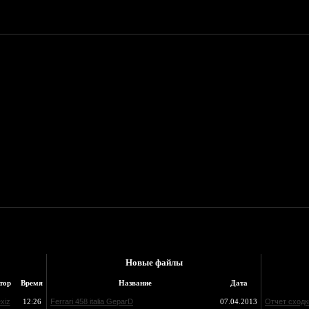
Новые файлы
тор
Время
Название
Дата
exiz
12:26
Ferrari 458 italia GeparD
07.04.2013
Отчет сходк