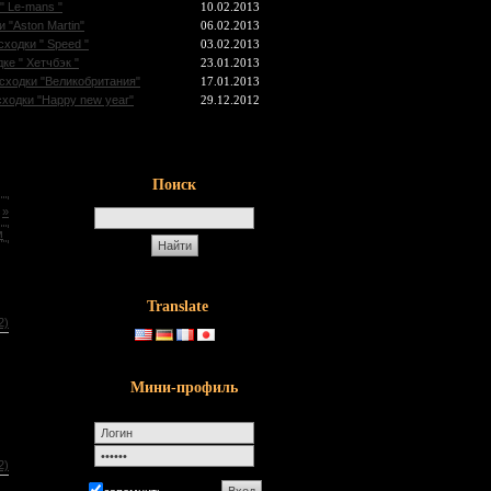
" Le-mans "
10.02.2013
 "Aston Martin"
06.02.2013
сходки " Speed "
03.02.2013
ке " Хетчбэк "
23.01.2013
 сходки "Великобритания"
17.01.2013
сходки "Happy new year"
29.12.2012
Поиск
»
м
Translate
2)
Мини-профиль
2)