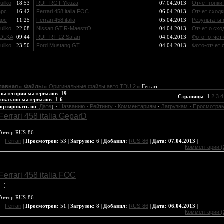
uilko
18:53
RUF RGT Ykuza
07.04.2013
Отчет гонки 
apc
16:42
Ferrari 458 italia FOC
06.04.2013
Отчет сходки
apc
11:25
Ferrari 458 italia
05.04.2013
Результаты 
uilko
22:08
Nissan GT.R-MaestrO
04.04.2013
Отчет о сход
OLKA
09:44
RUF RT 12:Safari
04.04.2013
Фото -отчет
uilko
23:50
Ford Mustang GT
04.04.2013
Фото-отчет 
лавная
»
Файлы
»
Оригинальные файлы авто TDU 2
» Ferrari
 категории материалов
:
19
Страницы
:
1
2
3
4
оказано материалов
:
1-6
ортировать по
:
Дате
↓
·
Названию
·
Рейтингу
·
Комментариям
·
Загрузкам
·
Просмотра
Ferrari 458 italia GeparD
Aвтор:RUS-86
Ferrari
|
Просмотров:
53 |
Загрузок:
6 |
Добавил:
RUS-86
|
Дата:
07.04.2013
|
Комментарии (
Ferrari 458 italia FOC
]
Aвтор:RUS-86
Ferrari
|
Просмотров:
51 |
Загрузок:
8 |
Добавил:
RUS-86
|
Дата:
06.04.2013
|
Комментарии (