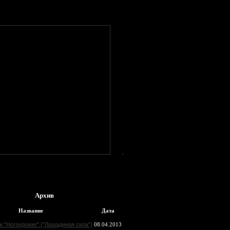
Архив
Название
Дата
и "Horsepower" ("Лошадиная сила")
08.04.2013