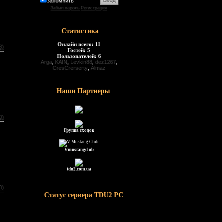
запомнить
Забыл пароль
Регистрация
Статистика
Онлайн всего:
11
3)
Гостей:
5
Пользователей:
6
Arga
,
KAIN
,
Levkin88
,
dez1267
,
CresCrerserty
,
Almaz
Наши Партнеры
0)
Группа сходок
Vmustangclub
tdu2.com.ua
0)
Статус сервера TDU2 PC