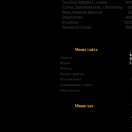
Test Drive Unlimited 2 - скрины
Andr
Сходка "Лошадиная сила" у Bienvenidos
M
Ваши домашние животные
M
Общее видео
Andr
Бутылочка
PCH
Рекламный Слоган
Andr
Меню сайта
Г
В
Главная
П
С
Форум
Винилы
Каталог файлов
Фотоальбомы
Информация о сайте
Наш магазин
Мини-чат