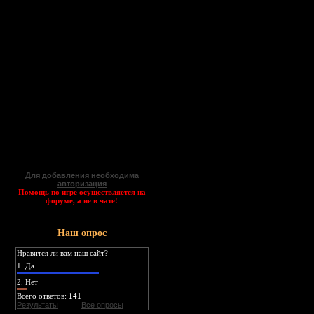
Для добавления необходима
авторизация
Помощь по игре осуществляется на
форуме, а не в чате!
Наш опрос
Нравится ли вам наш сайт?
1.
Да
2.
Нет
Всего ответов:
141
Результаты
Все опросы