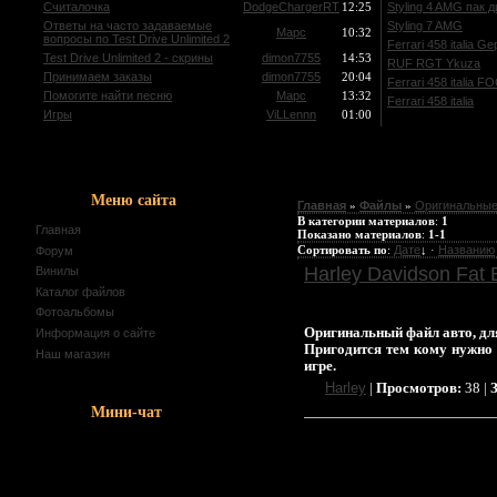
Считалочка
DodgeChargerRT
12:25
Styling 4 AMG пак 
Ответы на часто задаваемые
Styling 7 AMG
Mapc
10:32
вопросы по Test Drive Unlimited 2
Ferrari 458 italia G
Test Drive Unlimited 2 - скрины
dimon7755
14:53
RUF RGT Ykuza
Принимаем заказы
dimon7755
20:04
Ferrari 458 italia F
Помогите найти песню
Mapc
13:32
Ferrari 458 italia
Игры
ViLLennn
01:00
Меню сайта
Главная
»
Файлы
»
Оригинальные
В категории материалов
:
1
Главная
Показано материалов
:
1-1
Сортировать по
:
Дате
↓
·
Названию
Форум
Harley Davidson Fat 
Винилы
Каталог файлов
Фотоальбомы
Оригинальный файл авто, для
Информация о сайте
Пригодится тем кому нужно 
Наш магазин
игре.
Harley
|
Просмотров:
38 |
Мини-чат