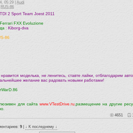
4, 05:29 |
Audi
:
RUS-86
TDI 2 Sport Team Joest 2011
Ferrari FXX Evoluzione
да :
Kiborg-dva
S-86
 нравится моделька, не ленитесь, ставте лайки, отблагодарим авто
дальнейшее желание вас радовать новыми работами!
rWarD.86
люзивен для сайта
www.VTestDrive.ru
,
размещение на другие ресу
о.
4651
ментариев:
9
|
↓ К последнему ↓