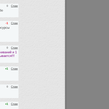
0
Спам
бо
-1
Спам
есурсы
0
Спам
чиваний и 1
ывается!!!
+1
Спам
0
Спам
+1
Спам