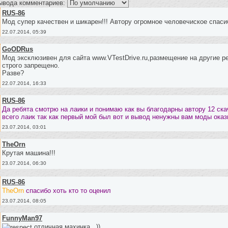
ывода комментариев:
RUS-86
Мод супер качествен и шикарен!!! Автору огромное человечиское спаси
22.07.2014, 05:39
GoODRus
Мод эксклюзивен для сайта www.VTestDrive.ru,размещение на другие р
строго запрещено.
Разве?
22.07.2014, 16:33
RUS-86
Да ребята смотрю на лаики и понимаю как вы благодарны автору 12 ска
всего лаик так как первый мой был вот и вывод ненужны вам моды оказ
23.07.2014, 03:01
TheOrn
Крутая машина!!!
23.07.2014, 06:30
RUS-86
TheOrn
спасибо хоть кто то оценил
23.07.2014, 08:05
FunnyMan97
отличная махинка...))