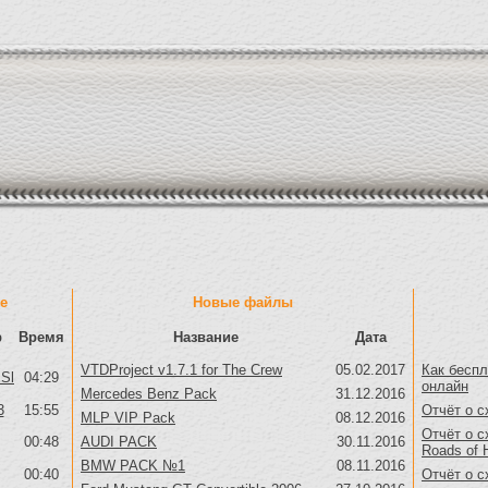
е
Новые файлы
р
Время
Название
Дата
VTDProject v1.7.1 for The Crew
05.02.2017
Как беспл
Sl
04:29
онлайн
Mercedes Benz Pack
31.12.2016
3
15:55
Отчёт о с
MLP VIP Pack
08.12.2016
Отчёт о с
00:48
AUDI PACK
30.11.2016
Roads of 
BMW PACK №1
08.11.2016
00:40
Отчёт о с