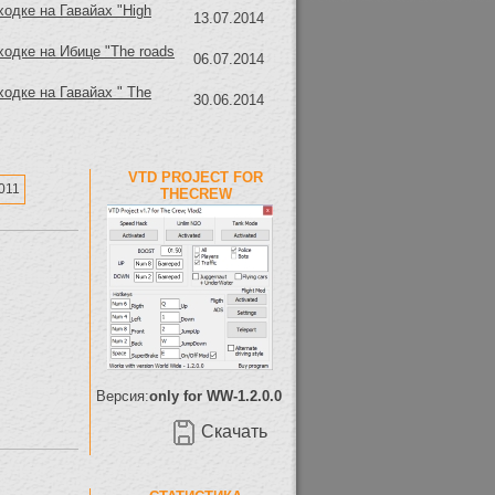
ходке на Гавайах "High
13.07.2014
ходке на Ибице "The roads
06.07.2014
ходке на Гавайах " The
30.06.2014
VTD PROJECT FOR
2011
THECREW
Версия:
only for WW-1.2.0.0
Скачать