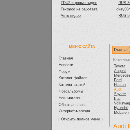
TDU2 игровые видео
RUS-8
Textmod не работает.
dkey03r
Авто видео
RUS-8
МЕНЮ САЙТА
Главная
Главная
Категори
Новости
Toyota
Augest
Форум
Mercede
Каталог файлов
Ford
Nissan
Каталог статей
Audi
Фотоальбомы
Spyker
Наш магазин
Ваз
Volkswa
Обратная связь
Hyundai
Интернет-магазин
McLaren
↓ Открыть полное меню ↓
Audi 