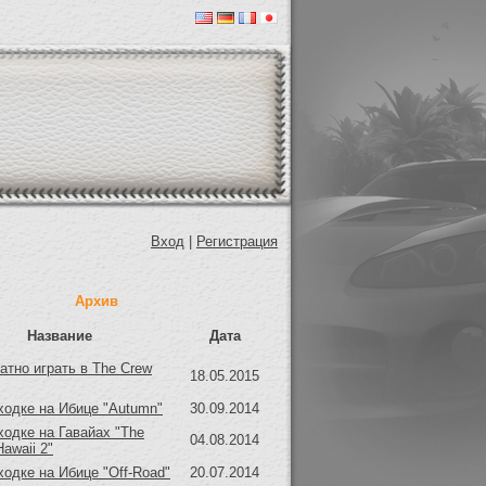
Вход
|
Регистрация
Архив
Название
Дата
атно играть в The Crew
18.05.2015
ходке на Ибице "Autumn"
30.09.2014
ходке на Гавайах "The
04.08.2014
Hawaii 2"
ходке на Ибице "Off-Road"
20.07.2014