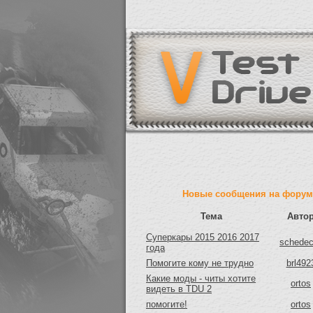
Новые сообщения на форум
Тема
Авто
Суперкары 2015 2016 2017
schedec
года
Помогите кому не трудно
brl492
Какие моды - читы хотите
ortos
видеть в TDU 2
помогите!
ortos