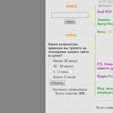
22.07.201
Добавил
ПОИСК
Audi R15 
Замена :
Автор Mo
Фото :
RU
ОПРОС
Какое количество
времени вы тратите на
посещение нашего сайта
в сутки?
Менее 30 минут.
P.S. Кому
30 - 60 мунут.
зависит 
1 - 2 часа.
Видео:
Fo
Более 3 часов.
Мод экск
Результаты
|
Архив опросов
запрещен
Всего ответов:
835
Всего ком