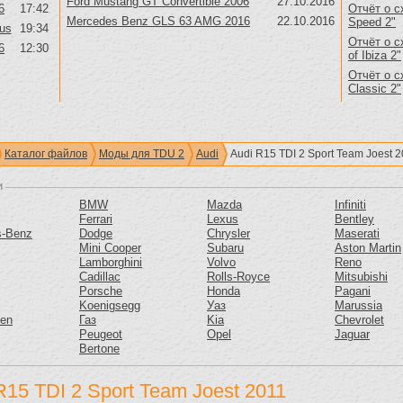
Ford Mustang GT Convertible 2006
27.10.2016
6
17:42
Отчёт о с
Mercedes Benz GLS 63 AMG 2016
22.10.2016
Speed 2"
us
19:34
Отчёт о с
6
12:30
of Ibiza 2"
Отчёт о с
Classic 2"
Каталог файлов
Моды для TDU 2
Audi
Audi R15 TDI 2 Sport Team Joest 
и
BMW
Mazda
Infiniti
Ferrari
Lexus
Bentley
s-Benz
Dodge
Chrysler
Maserati
Mini Cooper
Subaru
Aston Martin
Lamborghini
Volvo
Reno
Cadillac
Rolls-Royce
Mitsubishi
Porsche
Honda
Pagani
Koenigsegg
Уаз
Marussia
gen
Газ
Kia
Chevrolet
Peugeot
Opel
Jaguar
Bertone
R15 TDI 2 Sport Team Joest 2011