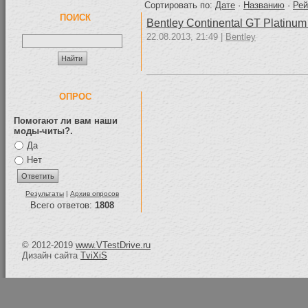
Сортировать по:
Дате
·
Названию
·
Рей
ПОИСК
Bentley Continental GT Platinum
22.08.2013, 21:49 |
Bentley
ОПРОС
Помогают ли вам наши
моды-читы?.
Да
Нет
Результаты
|
Архив опросов
Всего ответов:
1808
© 2012-2019
www.VTestDrive.ru
Дизайн сайта
TviXiS