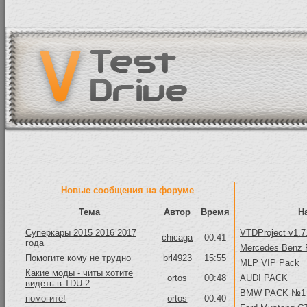
Новые сообщения на форуме
Тема
Автор
Время
Н
Суперкары 2015 2016 2017
VTDProject v1.7
chicaga
00:41
года
Mercedes Benz 
Помогите кому не трудно
brl4923
15:55
MLP VIP Pack
Какие моды - читы хотите
ortos
00:48
AUDI PACK
видеть в TDU 2
BMW PACK №1
помогите!
ortos
00:40