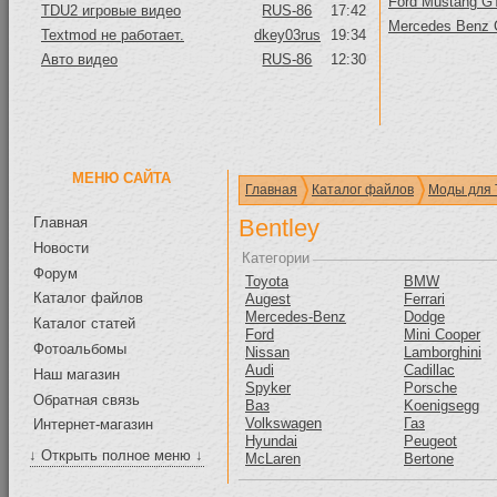
Ford Mustang GT
TDU2 игровые видео
RUS-86
17:42
Mercedes Benz
Textmod не работает.
dkey03rus
19:34
Авто видео
RUS-86
12:30
МЕНЮ САЙТА
Главная
Каталог файлов
Моды для 
Главная
Bentley
Новости
Категории
Форум
Toyota
BMW
Каталог файлов
Augest
Ferrari
Mercedes-Benz
Dodge
Каталог статей
Ford
Mini Cooper
Фотоальбомы
Nissan
Lamborghini
Audi
Cadillac
Наш магазин
Spyker
Porsche
Обратная связь
Ваз
Koenigsegg
Volkswagen
Газ
Интернет-магазин
Hyundai
Peugeot
↓ Открыть полное меню ↓
McLaren
Bertone