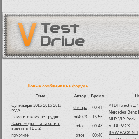
Новые сообщения на форуме
Тема
Автор
Время
Н
Суперкары 2015 2016 2017
VTDProject v1.7
chicaga
00:41
года
Mercedes Benz 
Помогите кому не трудно
brl4923
15:55
MLP VIP Pack
Какие моды - читы хотите
ortos
00:48
AUDI PACK
видеть в TDU 2
BMW PACK №1
помогите!
ortos
00:40