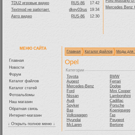
Ford Mustang GT
TDU2 игровые видео
RUS-86
17:42
Mercedes Benz
Textmod не работает.
dkey03rus
19:34
Авто видео
RUS-86
12:30
МЕНЮ САЙТА
Главная
Каталог файлов
Моды для 
Главная
Opel
Новости
Категории
Форум
Toyota
BMW
Каталог файлов
Augest
Ferrari
Mercedes-Benz
Dodge
Каталог статей
Ford
Mini Cooper
Фотоальбомы
Nissan
Lamborghini
Audi
Cadillac
Наш магазин
Spyker
Porsche
Обратная связь
Ваз
Koenigsegg
Volkswagen
Газ
Интернет-магазин
Hyundai
Peugeot
↓ Открыть полное меню ↓
McLaren
Bertone