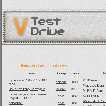
Новые сообщения на форуме
Тема
Автор
Время
Н
Суперкары 2015 2016 2017
VTDProject v1.7
chicaga
00:41
года
Mercedes Benz 
Помогите кому не трудно
brl4923
15:55
MLP VIP Pack
Какие моды - читы хотите
ortos
00:48
AUDI PACK
видеть в TDU 2
BMW PACK №1
помогите!
ortos
00:40