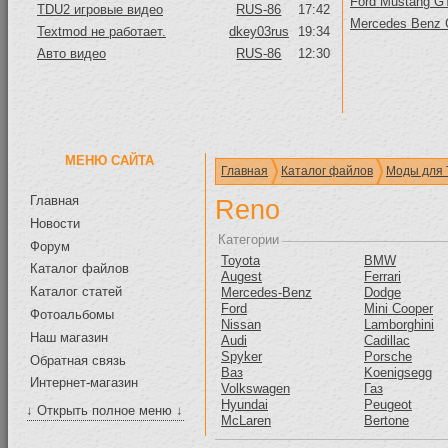
Ford Mustang GT
TDU2 игровые видео
RUS-86
17:42
Mercedes Benz
Textmod не работает.
dkey03rus
19:34
Авто видео
RUS-86
12:30
МЕНЮ САЙТА
Главная
Каталог файлов
Моды для 
Главная
Reno
Новости
Категории
Форум
Toyota
BMW
Каталог файлов
Augest
Ferrari
Каталог статей
Mercedes-Benz
Dodge
Ford
Mini Cooper
Фотоальбомы
Nissan
Lamborghini
Наш магазин
Audi
Cadillac
Spyker
Porsche
Обратная связь
Ваз
Koenigsegg
Интернет-магазин
Volkswagen
Газ
Hyundai
Peugeot
↓ Открыть полное меню ↓
McLaren
Bertone