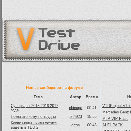
Новые сообщения на форуме
Тема
Автор
Время
Н
Суперкары 2015 2016 2017
VTDProject v1.7
chicaga
00:41
года
Mercedes Benz 
Помогите кому не трудно
brl4923
15:55
MLP VIP Pack
Какие моды - читы хотите
ortos
00:48
AUDI PACK
видеть в TDU 2