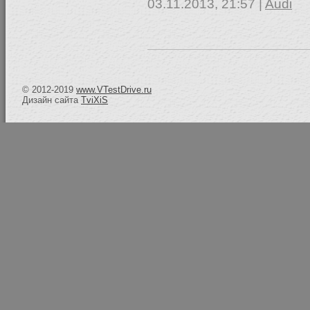
03.11.2013, 21:57 |
Audi
© 2012-2019
www.VTestDrive.ru
Дизайн сайта
TviXiS