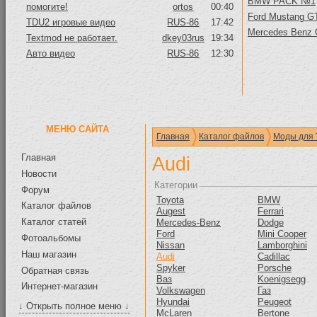
BMW PACK №1
помогите!
ortos
00:40
Ford Mustang GT
TDU2 игровые видео
RUS-86
17:42
Mercedes Benz
Textmod не работает.
dkey03rus
19:34
Авто видео
RUS-86
12:30
МЕНЮ САЙТА
Главная
Каталог файлов
Моды для 
Главная
Audi
Новости
Категории
Форум
Toyota
BMW
Каталог файлов
Augest
Ferrari
Каталог статей
Mercedes-Benz
Dodge
Ford
Mini Cooper
Фотоальбомы
Nissan
Lamborghini
Наш магазин
Audi
Cadillac
Spyker
Porsche
Обратная связь
Ваз
Koenigsegg
Интернет-магазин
Volkswagen
Газ
Hyundai
Peugeot
↓ Открыть полное меню ↓
McLaren
Bertone