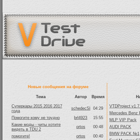
Новые сообщения на форуме
Тема
Автор
Время
Н
Суперкары 2015 2016 2017
VTDProject v1.7
schedecSl
04:29
года
Mercedes Benz 
Помогите кому не трудно
brl4923
15:55
MLP VIP Pack
Какие моды - читы хотите
ortos
00:48
AUDI PACK
видеть в TDU 2
BMW PACK №1
помогите!
ortos
00:40