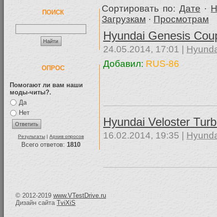
Сортировать по:
Дате
·
Н
ПОИСК
Загрузкам
·
Просмотрам
Hyundai Genesis Cou
24.05.2014, 17:01 |
Hyunda
Добавил:
RUS-86
ОПРОС
Помогают ли вам наши
моды-читы?.
Да
Нет
Hyundai Veloster Tur
16.02.2014, 19:35 |
Hyunda
Результаты
|
Архив опросов
Всего ответов:
1810
© 2012-2019
www.VTestDrive.ru
Дизайн сайта
TviXiS