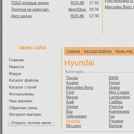
Ford Mustang GT
TDU2 игровые видео
RUS-86
17:42
Mercedes Benz
Textmod не работает.
dkey03rus
19:34
Авто видео
RUS-86
12:30
МЕНЮ САЙТА
Главная
Каталог файлов
Моды для 
Главная
Hyundai
Новости
Категории
Форум
Toyota
BMW
Каталог файлов
Augest
Ferrari
Каталог статей
Mercedes-Benz
Dodge
Ford
Mini Cooper
Фотоальбомы
Nissan
Lamborghini
Наш магазин
Audi
Cadillac
Spyker
Porsche
Обратная связь
Ваз
Koenigsegg
Интернет-магазин
Volkswagen
Газ
Hyundai
Peugeot
↓ Открыть полное меню ↓
McLaren
Bertone